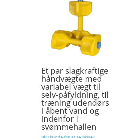
Et par slagkraftige
håndvægte med
variabel vægt til
selv-påfyldning, til
træning udendørs
i åbent vand og
indenfor i
svømmehallen
Bliv kunde for at se priser