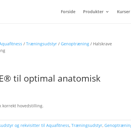
Forside
Produkter
Kurser
 Aquafitness
/
Træningsudstyr
/
Genoptræning
/ Halskrave
ing
 til optimal anatomisk
 korrekt hovedstilling.
sudstyr og rekvisitter til Aquafitness
,
Træningsudstyr
,
Genoptrænin