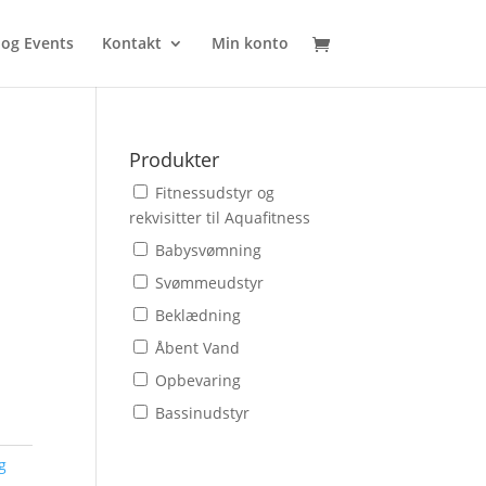
 og Events
Kontakt
Min konto
Produkter
Fitnessudstyr og
rekvisitter til Aquafitness
Babysvømning
Svømmeudstyr
Beklædning
Åbent Vand
Opbevaring
Bassinudstyr
g