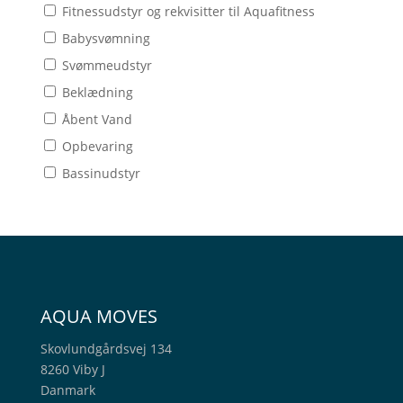
Fitnessudstyr og rekvisitter til Aquafitness
Babysvømning
Svømmeudstyr
Beklædning
Åbent Vand
Opbevaring
Bassinudstyr
AQUA MOVES
Skovlundgårdsvej 134
8260 Viby J
Danmark