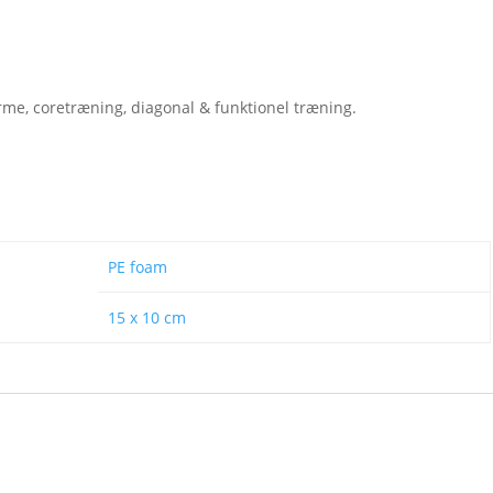
rme, coretræning, diagonal & funktionel træning.
PE foam
15 x 10 cm