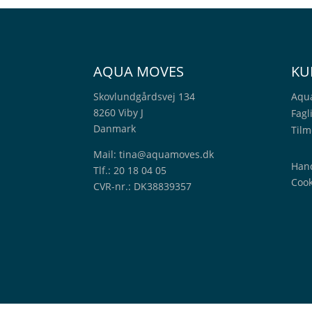
AQUA MOVES
KU
Skovlundgårdsvej 134
Aqu
8260 Viby J
Fagl
Danmark
Tilm
Mail:
tina@aquamoves.dk
Hand
Tlf.: 20 18 04 05
Cook
CVR-nr.: DK38839357