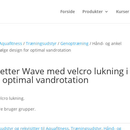
Forside
Produkter
Kurser
 Aquafitness
/
Træningsudstyr
/
Genoptræning
/ Hånd- og ankel
ølge design for optimal vandrotation
tter Wave med velcro lukning i
r optimal vandrotation
lcro lukning.
ere bruger grupper.
sudstyr og rekvisitter til Aquafitness
,
Træningsudstyr
,
Hånd- og