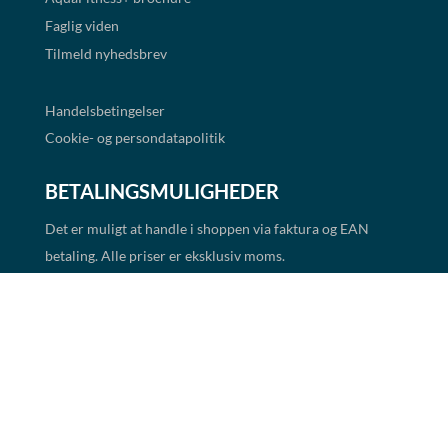
Faglig viden
Tilmeld nyhedsbrev
Handelsbetingelser
Cookie- og persondatapolitik
BETALINGSMULIGHEDER
Det er muligt at handle i shoppen via faktura og EAN
betaling. Alle priser er eksklusiv moms.
Links
★ Trustpilot
Copyright 2026 Alle rettigheder forbeholdes.