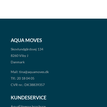
AQUA MOVES
Skovlundgårdsvej 134
8260 Viby J
Danmark
Mail:
tina@aquamoves.dk
Tlf.: 20 18 04 05
CVR-nr.: DK38839357
KUNDESERVICE
AquaFitness+
brochure