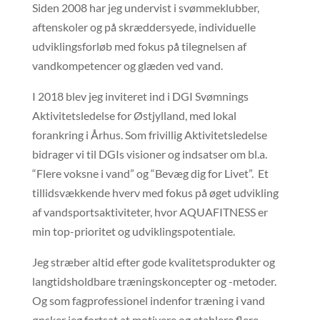
Siden 2008 har jeg undervist i svømmeklubber,
aftenskoler og på skræddersyede, individuelle
udviklingsforløb med fokus på tilegnelsen af
vandkompetencer og glæden ved vand.
I 2018 blev jeg inviteret ind i DGI Svømnings
Aktivitetsledelse for Østjylland, med lokal
forankring i Århus. Som frivillig Aktivitetsledelse
bidrager vi til DGIs visioner og indsatser om bl.a.
“Flere voksne i vand” og “Bevæg dig for Livet”.
Et
tillidsvækkende hverv med fokus på øget udvikling
af vandsportsaktiviteter, hvor AQUAFITNESS er
min top-prioritet og udviklingspotentiale.
Jeg stræber altid efter gode kvalitetsprodukter og
langtidsholdbare træningskoncepter og -metoder.
Og som fagprofessionel indenfor træning i vand
ønsker jeg fortsat at motivere og etablere flere