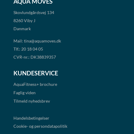
AQUA MOVES
Skovlundgårdsvej 134
8260 Viby J
Danmark
Mail:
tina@aquamoves.dk
Tlf.: 20 18 04 05
CVR-nr.: DK38839357
KUNDESERVICE
AquaFitness+
brochure
Faglig viden
Tilmeld nyhedsbrev
Handelsbetingelser
Cookie- og persondatapolitik