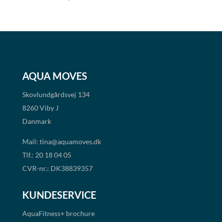
AQUA MOVES
Skovlundgårdsvej 134
8260 Viby J
Danmark
Mail:
tina@aquamoves.dk
Tlf.: 20 18 04 05
CVR-nr.: DK38839357
KUNDESERVICE
AquaFitness+
brochure