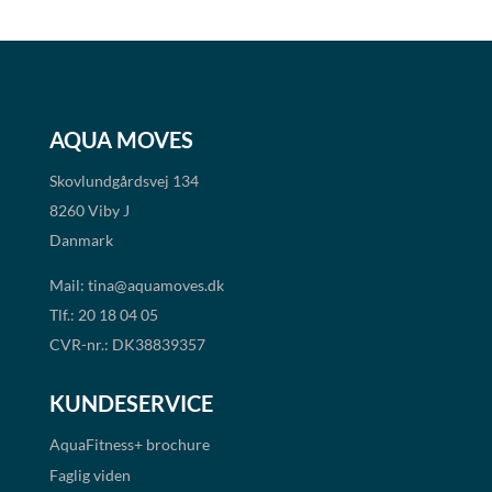
AQUA MOVES
Skovlundgårdsvej 134
8260 Viby J
Danmark
Mail:
tina@aquamoves.dk
Tlf.: 20 18 04 05
CVR-nr.: DK38839357
KUNDESERVICE
AquaFitness+
brochure
Faglig viden