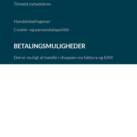
Tilmeld nyhedsbrev
Handelsbetingelser
Cookie- og persondatapolitik
BETALINGSMULIGHEDER
Det er muligt at handle i shoppen via faktura og EAN
betaling. Alle priser er eksklusiv moms.
Links
★ Trustpilot
Copyright 2026 Alle rettigheder forbeholdes.