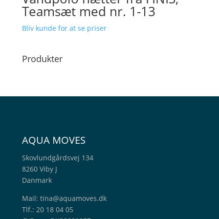
Teamsæt med nr. 1-13
Bliv kunde for at se priser
Produkter
AQUA MOVES
Skovlundgårdsvej 134
8260 Viby J
Danmark
Mail:
tina@aquamoves.dk
Tlf.: 20 18 04 05