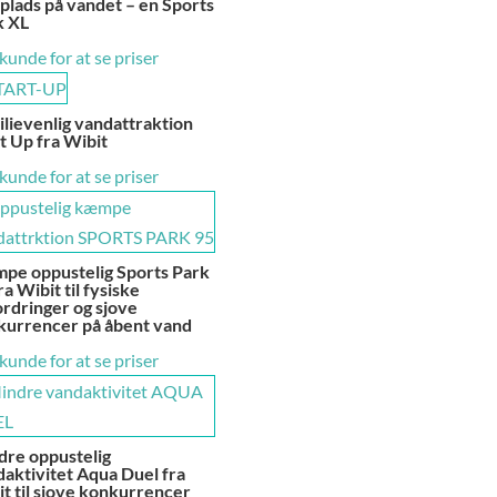
plads på vandet – en Sports
k XL
 kunde for at se priser
lievenlig vandattraktion
t Up fra Wibit
 kunde for at se priser
pe oppustelig Sports Park
ra Wibit til fysiske
rdringer og sjove
kurrencer på åbent vand
 kunde for at se priser
dre oppustelig
aktivitet Aqua Duel fra
t til sjove konkurrencer