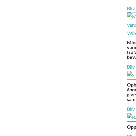
Bliv
Min
vand
fra 
bev
Bliv
Opby
åbn
give
sam
Bliv
Oppu