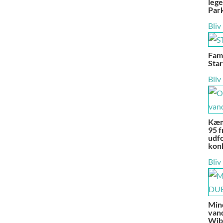
lege
Par
Bliv
Fami
Star
Bliv
Kæm
95 f
udfo
kon
Bliv
Min
vand
Wibi