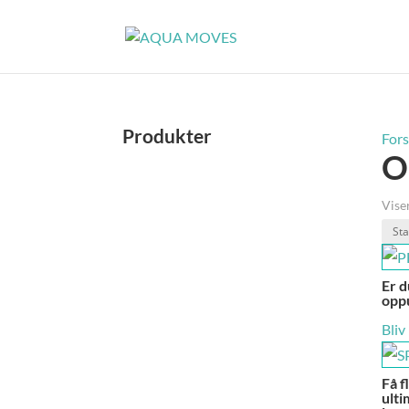
Produkter
Fors
O
Vise
Er d
oppu
Bliv
Få f
ulti