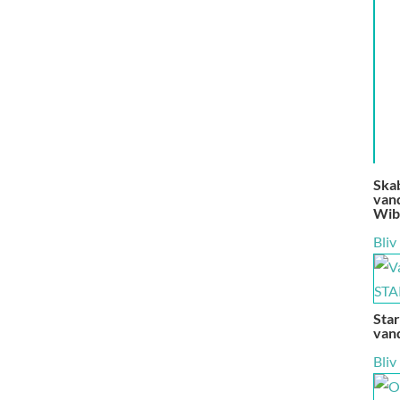
Skab
vand
Wib
Bliv
Star
vand
Bliv