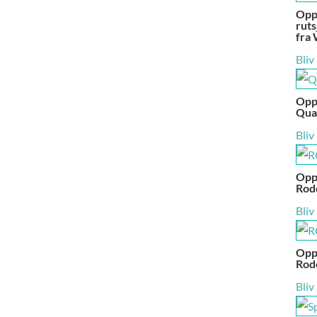
Opp
ruts
fra 
Bliv
Opp
Quat
Bliv
Opp
Rode
Bliv
Opp
Rode
Bliv