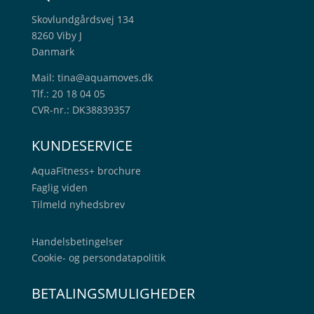
Skovlundgårdsvej 134
8260 Viby J
Danmark
Mail:
tina@aquamoves.dk
Tlf.: 20 18 04 05
CVR-nr.: DK38839357
KUNDESERVICE
AquaFitness+
brochure
Faglig viden
Tilmeld nyhedsbrev
Handelsbetingelser
Cookie- og persondatapolitik
BETALINGSMULIGHEDER