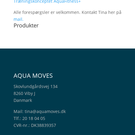
Træningskonceptet AquaFitness+
Alle forespørgsler er velkommen. Kontakt Tina her på
mail.
Produkter
AQUA MOVES
Skovlundgårdsvej 134
8260 Viby J
Danmark
Mail:
tina@aquamoves.dk
Tlf.: 20 18 04 05
CVR-nr.: DK38839357