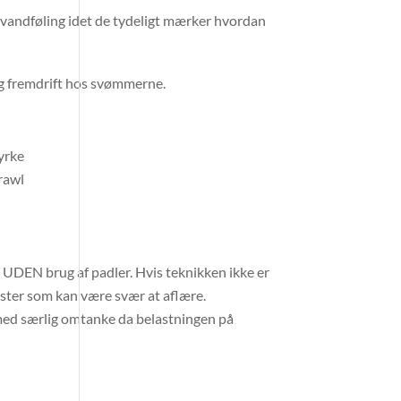
 vandføling idet de tydeligt mærker hvordan
og fremdrift hos svømmerne.
yrke
crawl
UDEN brug af padler. Hvis teknikken ikke er
ster som kan være svær at aflære.
med særlig omtanke da belastningen på