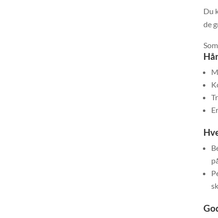
Du k
de g
Som 
Hån
M
K
Tr
Er
Hve
Be
p
P
sk
God