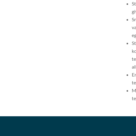
St
gi
S
v
eg
S
ko
te
a
En
te
M
te