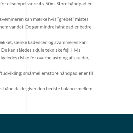
n for eksempel være 4 x 50m. Store håndpadler
 svømmeren kan mærke hvis “grebet” mistes i
ennem vandet. De gør mindre håndpadler bedre
 trækket, sænke kadencen og svømmeren kan
e kan således skjule tekniske fejl. Hvis
ligeledes risiko for overbelastning af skulder,
aftudvikling; små/mellemstore håndpadler er til
s hånd da de giver den bedste balance mellem