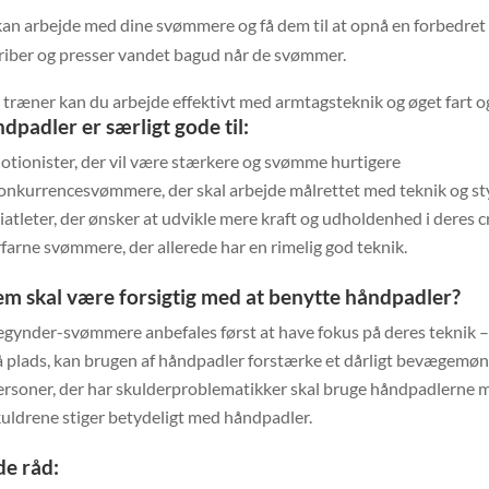
an arbejde med dine svømmere og få dem til at opnå en forbedret
riber og presser vandet bagud når de svømmer.
træner kan du arbejde effektivt med armtagsteknik og øget fart 
dpadler er særligt gode til:
otionister, der vil være stærkere og svømme hurtigere
onkurrencesvømmere, der skal arbejde målrettet med teknik og st
iatleter, der ønsker at udvikle mere kraft og udholdenhed i deres 
farne svømmere, der allerede har en rimelig god teknik.
m skal være forsigtig med at benytte håndpadler?
gynder-svømmere anbefales først at have fokus på deres teknik – 
å plads, kan brugen af håndpadler forstærke et dårligt bevægemøn
ersoner, der har skulderproblematikker skal bruge håndpadlerne 
uldrene stiger betydeligt med håndpadler.
e råd: