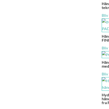
Hånd
tekn
Bliv
Hånd
FIN
Bliv
Hån
med 
Bliv
Hyd
hån
fra 