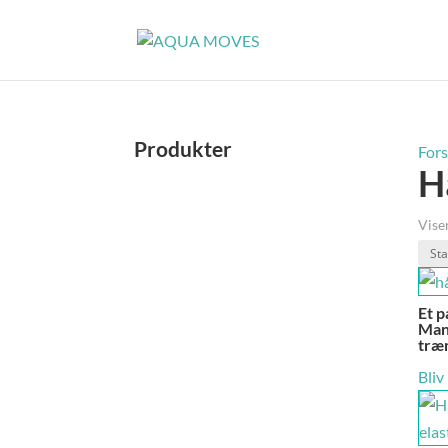
Produkter
Fors
H
Viser
Et p
Mant
træ
Bliv