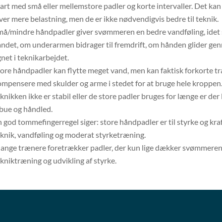
art med små eller mellemstore padler og korte intervaller. Det ka
ver mere belastning, men de er ikke nødvendigvis bedre til teknik.
må/mindre håndpadler giver svømmeren en bedre vandføling, idet
andet, om underarmen bidrager til fremdrift, om hånden glider g
net i teknikarbejdet.
tore håndpadler kan flytte meget vand, men kan faktisk forkorte
mpensere med skulder og arme i stedet for at bruge hele kroppen. D
knikken ikke er stabil eller de store padler bruges for længe er der 
lbue og håndled.
 god tommefingerregel siger: store håndpadler er til styrke og kr
knik, vandføling og moderat styrketræning.
ange trænere foretrækker padler, der kun lige dækker svømmeren
kniktræning og udvikling af styrke.