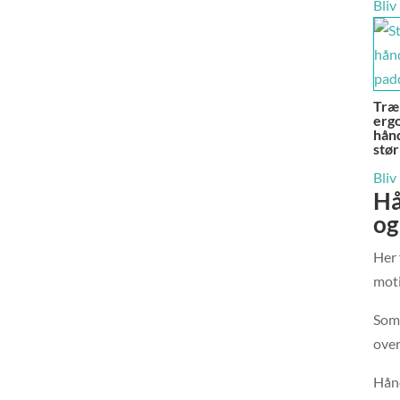
Bliv
Træn
erg
hånd
stør
Bliv
Hå
og
Her 
moti
Som 
over
Hånd