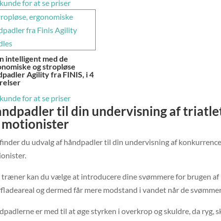
 kunde for at se priser
 intelligent med de
onomiske og stropløse
padler Agility fra FINIS, i 4
relser
 kunde for at se priser
ndpadler til din undervisning af tria
 motionister
finder du udvalg af håndpadler til din undervisning af konkurren
onister.
træner kan du vælge at introducere dine svømmere for brugen a
fladeareal og dermed får mere modstand i vandet når de svømmer
padlerne er med til at øge styrken i overkrop og skuldre, da ryg, 