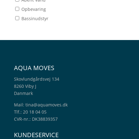
Opbevaring
Bassinudstyr
AQUA MOVES
Skovlundgårdsvej 134
8260 Viby J
Danmark
Mail:
tina@aquamoves.dk
Tlf.: 20 18 04 05
CVR-nr.: DK38839357
KUNDESERVICE