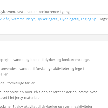
 Dyk, svøm, kast – sæt en konkurrence i gang.
-12 år
,
Svømmeudstyr
,
Dykkerlegetøj
,
Flydelegetøj
,
Leg og Spil
Tags:
oprejst i vandet og bolde til dykker- og konkurrencelege.
nvendes i vandet til forskellige aktiviteter og lege i
allen.
de i forskellige farver.
an indeholde en bold. På siden af røret er der en lomme hvor
avet i let jersy-materiale.
ksne. Et sjov aktivitet til dykkerleg og svømmeaktiviteter.