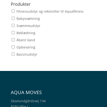
Produkter
Fitnessudstyr og rekvisitter til Aquafitness
Babysvømning
Svømmeudstyr
Beklædning
Åbent Vand
Opbevaring
Bassinudstyr
AQUA MOVES
Skovlundgårdsvej 134
8260 Viby J