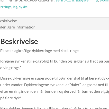
nummer (SKU):
AX.3456
Kategorier:
Børn 5-12 år
,
Babysvømning
,
Svømm
erringe
,
leg
,
dykke
eskrivelse
derligere information
Beskrivelse
Et sæt slagkraftige dykkerringe med 4 stk. ringe.
Ringene synker stille og roligt til bunden og lægger sig fladt på 
diving rings”.
Disse dykkerringe er super gode til børn der skal til at lære at dyk
under vandet. Dykkerringene synker eller “daler” langsomt ned til
efter en ring inden den når bunden, og derved får barnet den vigt
på flere dyk!
Brug dykkerringene i din vandtilvænning af både børn og voksne.