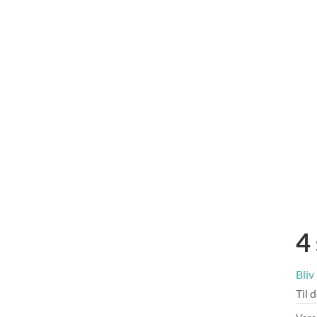
4
Bliv
Til 