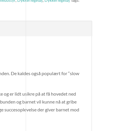
eudstyr
,
Dykkerlegetøj
,
Dykkerlegetøj
Tags:
bunden. De kaldes også populært for “slow
ke og er lidt usikre på at få hovedet ned
 bunden og barnet vil kunne nå at gribe
ige succesoplevelse der giver barnet mod