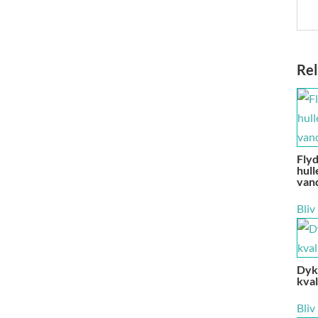
Rel
Fly
hull
van
Bliv
Dyk
kva
Bliv