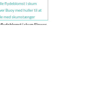
e flydeblomst i skum Flower
 med huller til at samle
 skumstænger
 kunde for at se priser
NDESERVICE
Fitness+
brochure
ig viden
eld nyhedsbrev
elsbetingelser