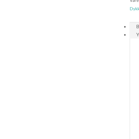
Vare
Dykk
B
Y