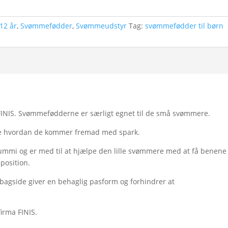
12 år
,
Svømmefødder
,
Svømmeudstyr
Tag:
svømmefødder til børn
FINIS. Svømmefødderne er særligt egnet til de små svømmere.
 hvordan de kommer fremad med spark.
ummi og er med til at hjælpe den lille svømmere med at få benene
sposition.
agside giver en behaglig pasform og forhindrer at
irma FINIS.