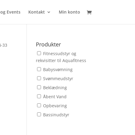
 og Events
Kontakt
Min konto
Produkter
4-33
Fitnessudstyr og
rekvisitter til Aquafitness
Babysvømning
Svømmeudstyr
Beklædning
Åbent Vand
Opbevaring
Bassinudstyr