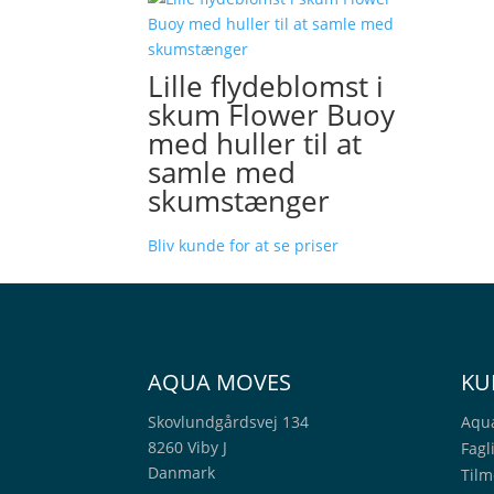
Lille flydeblomst i
skum Flower Buoy
med huller til at
samle med
skumstænger
Bliv kunde for at se priser
AQUA MOVES
KU
Skovlundgårdsvej 134
Aqu
8260 Viby J
Fagl
Danmark
Tilm