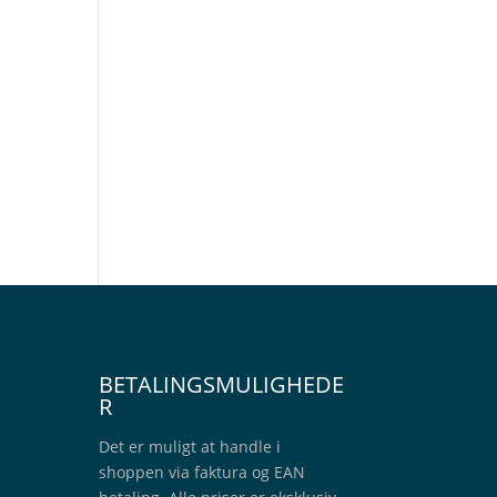
BETALINGSMULIGHEDE
R
Det er muligt at handle i
shoppen via faktura og EAN