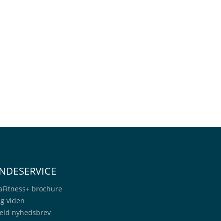
NDESERVICE
aFitness+
brochure
ig viden
eld nyhedsbrev