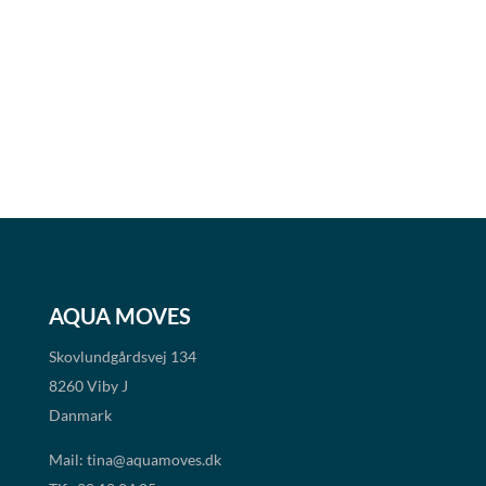
AQUA MOVES
Skovlundgårdsvej 134
8260 Viby J
Danmark
Mail:
tina@aquamoves.dk