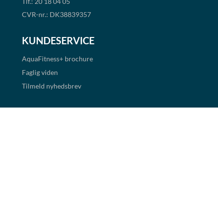
Tlf.: 20 18 04 05
CVR-nr.: DK38839357
KUNDESERVICE
AquaFitness+
brochure
Faglig viden
Tilmeld nyhedsbrev
Handelsbetingelser
Cookie- og persondatapolitik
BETALINGSMULIGHEDER
Det er muligt at handle i shoppen via faktura og EAN
betaling. Alle priser er eksklusiv moms.
Links