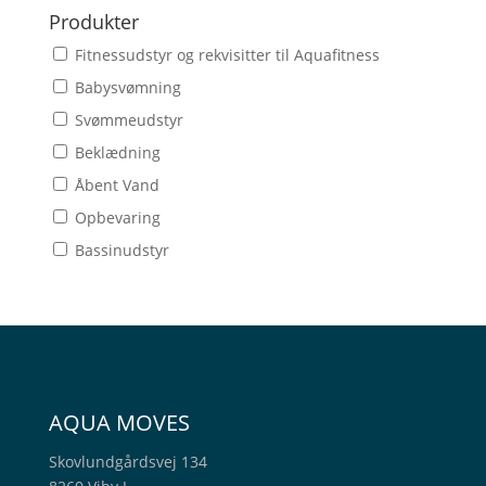
Produkter
Fitnessudstyr og rekvisitter til Aquafitness
Babysvømning
Svømmeudstyr
Beklædning
Åbent Vand
Opbevaring
Bassinudstyr
AQUA MOVES
Skovlundgårdsvej 134