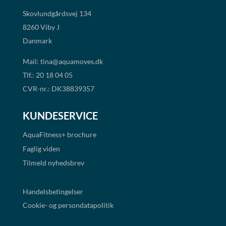
Skovlundgårdsvej 134
8260 Viby J
Danmark
Mail:
tina@aquamoves.dk
Tlf.: 20 18 04 05
CVR-nr.: DK38839357
KUNDESERVICE
AquaFitness+
brochure
Faglig viden
Tilmeld nyhedsbrev
Handelsbetingelser
Cookie- og persondatapolitik