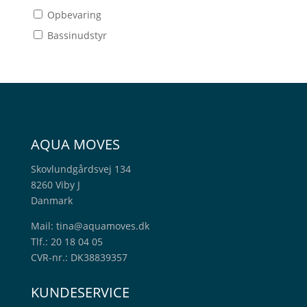
Opbevaring
Bassinudstyr
AQUA MOVES
Skovlundgårdsvej 134
8260 Viby J
Danmark
Mail:
tina@aquamoves.dk
Tlf.: 20 18 04 05
CVR-nr.: DK38839357
KUNDESERVICE