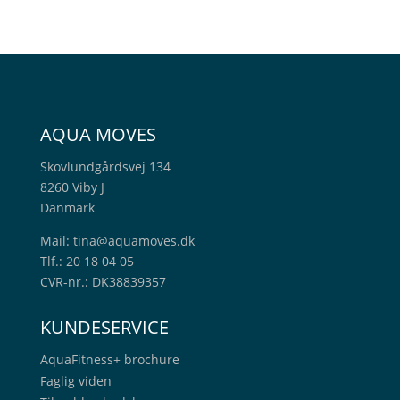
AQUA MOVES
Skovlundgårdsvej 134
8260 Viby J
Danmark
Mail:
tina@aquamoves.dk
Tlf.: 20 18 04 05
CVR-nr.: DK38839357
KUNDESERVICE
AquaFitness+
brochure
Faglig viden