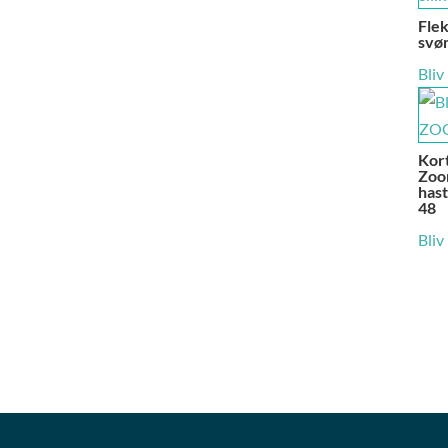
Flek
svøm
Bliv
Kor
Zoom
hast
48
Bliv