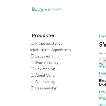
Produkter
Fors
s
Fitnessudstyr og
rekvisitter til Aquafitness
Viser
Babysvømning
Svømmeudstyr
Beklædning
Åbent Vand
Blø
Opbevaring
kval
Bassinudstyr
Bliv