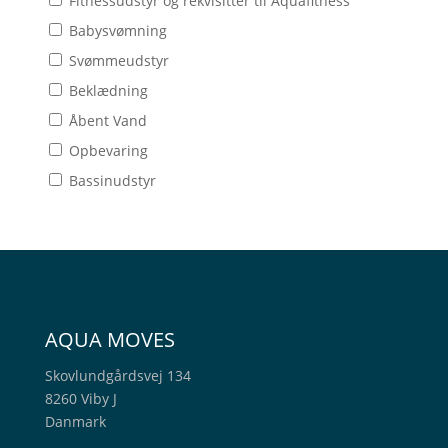
Fitnessudstyr og rekvisitter til Aquafitness
Babysvømning
Svømmeudstyr
Beklædning
Åbent Vand
Opbevaring
Bassinudstyr
AQUA MOVES
Skovlundgårdsvej 134
8260 Viby J
Danmark