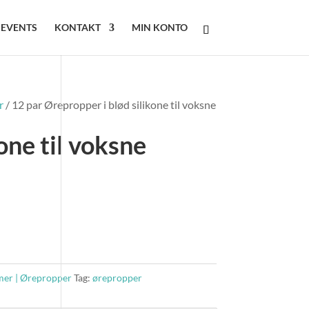
 EVENTS
KONTAKT
MIN KONTO
r
/ 12 par Ørepropper i blød silikone til voksne
one til voksne
er | Ørepropper
Tag:
ørepropper