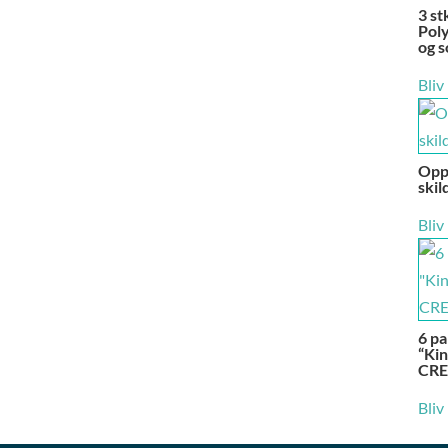
3 st
Pol
og s
Bliv
Opp
skil
Bliv
6 pa
“Kin
CRE
Bliv