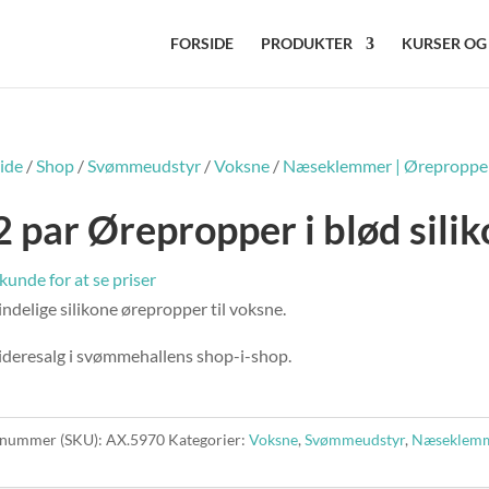
FORSIDE
PRODUKTER
KURSER OG
ide
/
Shop
/
Svømmeudstyr
/
Voksne
/
Næseklemmer | Øreproppe
2 par Ørepropper i blød silik
 kunde for at se priser
ndelige silikone ørepropper til voksne.
videresalg i svømmehallens shop-i-shop.
nummer (SKU):
AX.5970
Kategorier:
Voksne
,
Svømmeudstyr
,
Næseklemm