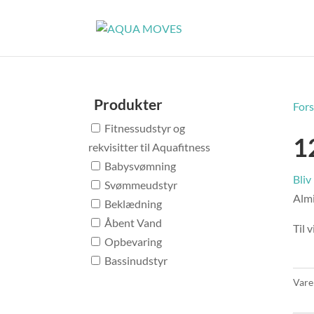
Produkter
Fors
Fitnessudstyr og
1
rekvisitter til Aquafitness
Babysvømning
Bliv
Svømmeudstyr
Almi
Beklædning
Åbent Vand
Til 
Opbevaring
Bassinudstyr
Vare