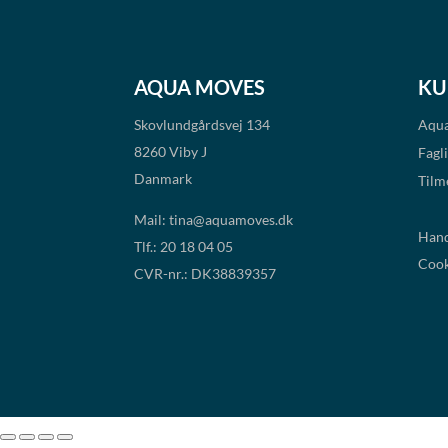
AQUA MOVES
KU
Skovlundgårdsvej 134
Aqua
8260 Viby J
Fagl
Danmark
Tilm
Mail:
tina@aquamoves.dk
Hand
Tlf.: 20 18 04 05
Cook
CVR-nr.: DK38839357