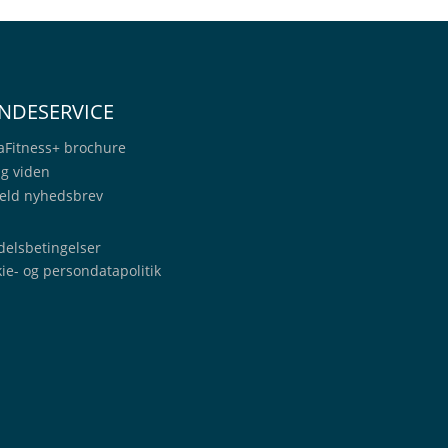
NDESERVICE
aFitness+
brochure
ig viden
eld nyhedsbrev
elsbetingelser
ie- og persondatapolitik