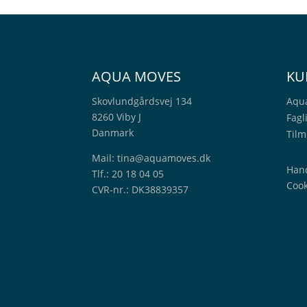
AQUA MOVES
KU
Skovlundgårdsvej 134
Aqu
8260 Viby J
Fagl
Danmark
Tilm
Mail:
tina@aquamoves.dk
Hand
Tlf.: 20 18 04 05
Cook
CVR-nr.: DK38839357