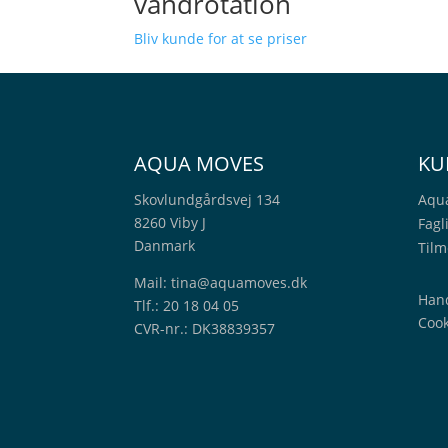
vandrotation
Bliv kunde for at se priser
AQUA MOVES
KU
Skovlundgårdsvej 134
Aqu
8260 Viby J
Fagl
Danmark
Tilm
Mail:
tina@aquamoves.dk
Hand
Tlf.: 20 18 04 05
Cook
CVR-nr.: DK38839357