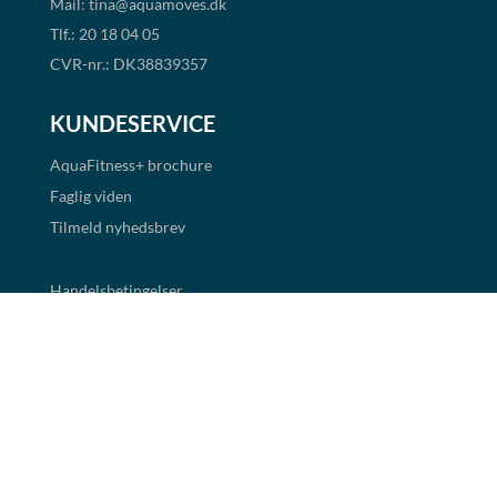
Mail:
tina@aquamoves.dk
Tlf.: 20 18 04 05
CVR-nr.: DK38839357
KUNDESERVICE
AquaFitness+
brochure
Faglig viden
Tilmeld nyhedsbrev
Handelsbetingelser
Cookie- og persondatapolitik
BETALINGSMULIGHEDER
Det er muligt at handle i shoppen via faktura og EAN
betaling. Alle priser er eksklusiv moms.