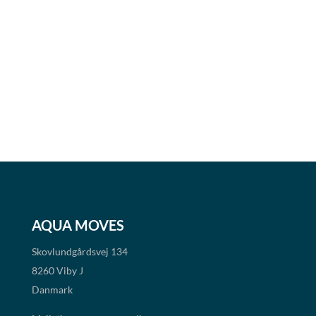
AQUA MOVES
Skovlundgårdsvej 134
8260 Viby J
Danmark