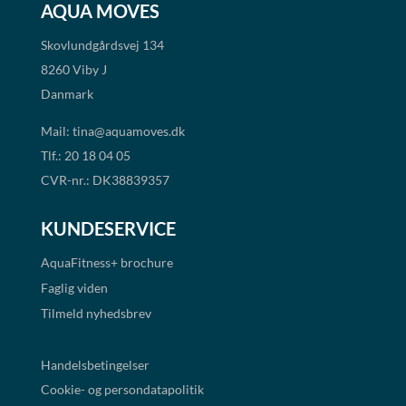
AQUA MOVES
Skovlundgårdsvej 134
8260 Viby J
Danmark
Mail:
tina@aquamoves.dk
Tlf.: 20 18 04 05
CVR-nr.: DK38839357
KUNDESERVICE
AquaFitness+
brochure
Faglig viden
Tilmeld nyhedsbrev
Handelsbetingelser
Cookie- og persondatapolitik