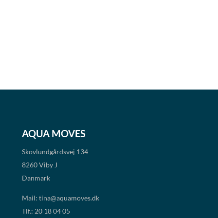
AQUA MOVES
Skovlundgårdsvej 134
8260 Viby J
Danmark
Mail:
tina@aquamoves.dk
Tlf.: 20 18 04 05