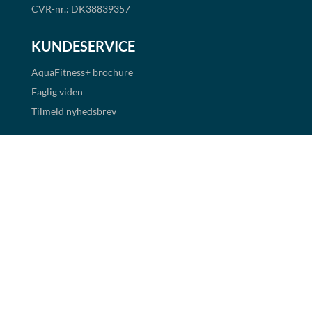
CVR-nr.: DK38839357
KUNDESERVICE
AquaFitness+
brochure
Faglig viden
Tilmeld nyhedsbrev
Handelsbetingelser
Cookie- og persondatapolitik
BETALINGSMULIGHEDER
Det er muligt at handle i shoppen via faktura og EAN
betaling. Alle priser er eksklusiv moms.
Links