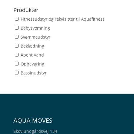
Produkter
Fitnessudstyr og rekvisitter til Aquafitness
Babysvømning
Svømmeudstyr
Beklædning
Åbent Vand
Opbevaring
Bassinudstyr
AQUA MOVES
Skovlundgårdsvej 134