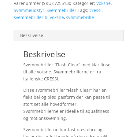
Varenummer (SKU):
AX.5130
Kategorier:
Voksne
,
Svømmeudstyr
,
Svømmebriller
Tags:
cressi
,
svømmebriller til voksne
,
svømmebrille
Beskrivelse
Beskrivelse
Svømmebriller “Flash Clear” med klar linse
til alle voksne. Svømmebrillerne er fra
italienske CRESSI.
Disse svømmebriller “Flash Clear” har en
fleksibel og blød pasform der kan passe til
stort set alle hovedformer.
Svømmebrillerne er ideelle til aquafitness
og motionssvømning.
Svømmebrillerne har fast næstebro og
linser der er let buede på den ydre profil