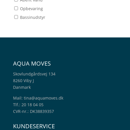
Opbevaring
Bassinudstyr
AQUA MOVES
Skovlundgårdsvej 134
8260 Viby J
Danmark
Mail:
tina@aquamoves.dk
Tlf.: 20 18 04 05
CVR-nr.: DK38839357
KUNDESERVICE