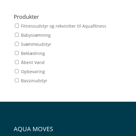
Produkter
Fitnessudstyr og rekvisitter til Aquafitness
Babysvømning
Svømmeudstyr
Beklædning
Åbent Vand
Opbevaring
Bassinudstyr
AQUA MOVES