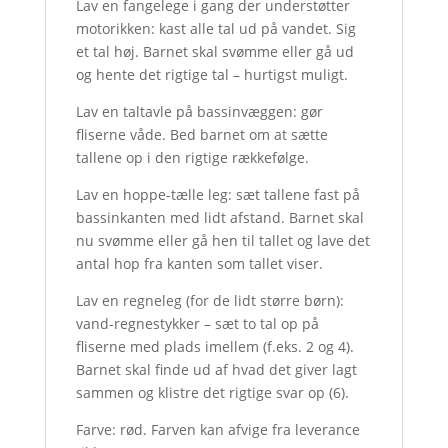
Lav en fangelege i gang der understøtter
motorikken: kast alle tal ud på vandet. Sig
et tal høj. Barnet skal svømme eller gå ud
og hente det rigtige tal – hurtigst muligt.
Lav en taltavle på bassinvæggen: gør
fliserne våde. Bed barnet om at sætte
tallene op i den rigtige rækkefølge.
Lav en hoppe-tælle leg: sæt tallene fast på
bassinkanten med lidt afstand. Barnet skal
nu svømme eller gå hen til tallet og lave det
antal hop fra kanten som tallet viser.
Lav en regneleg (for de lidt større børn):
vand-regnestykker – sæt to tal op på
fliserne med plads imellem (f.eks. 2 og 4).
Barnet skal finde ud af hvad det giver lagt
sammen og klistre det rigtige svar op (6).
Farve: rød. Farven kan afvige fra leverance