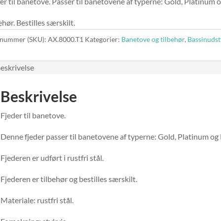
er til banetove. Passer til banetovene af typerne: Gold, Platinum o
ehør. Bestilles særskilt.
nummer (SKU):
AX.8000.T1
Kategorier:
Banetove og tilbehør
,
Bassinudst
eskrivelse
Beskrivelse
Fjeder til banetove.
Denne fjeder passer til banetovene af typerne: Gold, Platinum og 
Fjederen er udført i rustfri stål.
Fjederen er tilbehør og bestilles særskilt.
Materiale: rustfri stål.