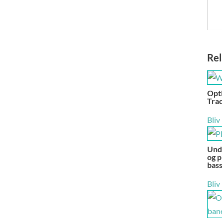
Rel
Opt
Trac
Bliv
Unde
og p
bas
Bliv