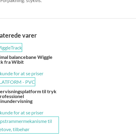
Forpakning: stykvis.
aterede varer
imal balancebane Wiggle
k fra Wibit
 kunde for at se priser
rvisningsplatform til tryk
rofessionel
sinundervisning
 kunde for at se priser