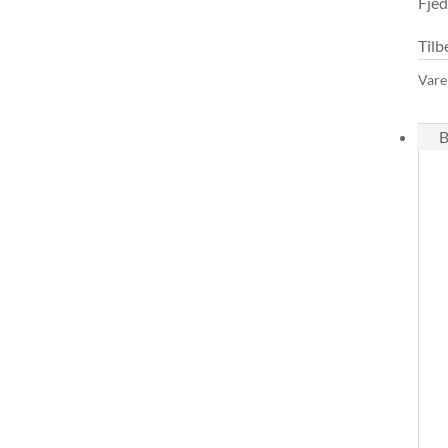
Fjed
Tilb
Vare
B