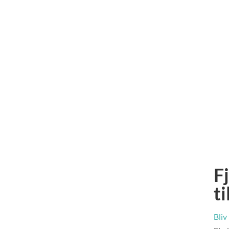
F
t
Bliv