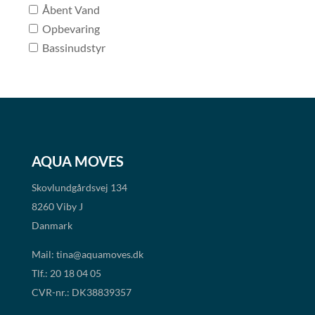
Åbent Vand
Opbevaring
Bassinudstyr
AQUA MOVES
Skovlundgårdsvej 134
8260 Viby J
Danmark
Mail:
tina@aquamoves.dk
Tlf.: 20 18 04 05
CVR-nr.: DK38839357