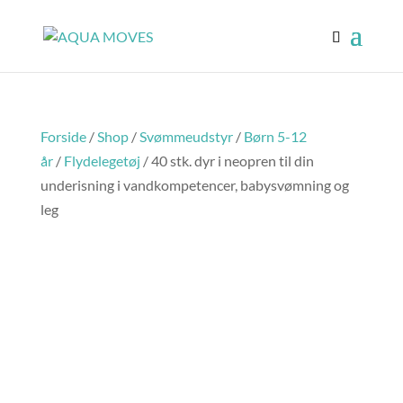
Forside
/
Shop
/
Svømmeudstyr
/
Børn 5-12
år
/
Flydelegetøj
/ 40 stk. dyr i neopren til din
underisning i vandkompetencer, babysvømning og
leg