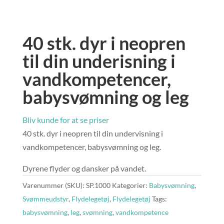
40 stk. dyr i neopren
til din underisning i
vandkompetencer,
babysvømning og leg
Bliv kunde for at se priser
40 stk. dyr i neopren til din undervisning i
vandkompetencer, babysvømning og leg.
Dyrene flyder og dansker på vandet.
Varenummer (SKU):
SP.1000
Kategorier:
Babysvømning
,
Svømmeudstyr
,
Flydelegetøj
,
Flydelegetøj
Tags:
babysvømning
,
leg
,
svømning
,
vandkompetence