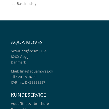
Bassinudstyr
AQUA MOVES
Skovlundgårdsvej 134
8260 Viby J
Danmark
Mail:
tina@aquamoves.dk
Tlf.: 20 18 04 05
CVR-nr.: DK38839357
KUNDESERVICE
AquaFitness+
brochure