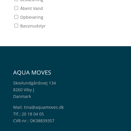
Åbent Vand
Opbevaring
Bassinudstyr
AQUA MOVES
Skovlundgårdsvej 134
8260 Viby J
Danmark
Mail:
tina@aquamoves.dk
Tlf.: 20 18 04 05
CVR-nr.: DK38839357