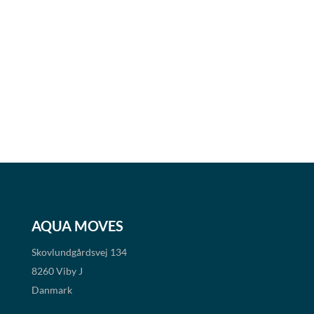
AQUA MOVES
Skovlundgårdsvej 134
8260 Viby J
Danmark