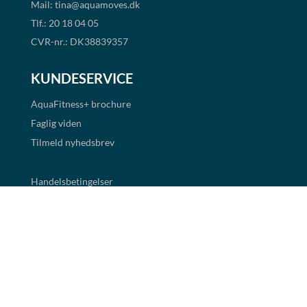
Mail:
tina@aquamoves.dk
Tlf.: 20 18 04 05
CVR-nr.: DK38839357
KUNDESERVICE
AquaFitness+
brochure
Faglig viden
Tilmeld nyhedsbrev
Handelsbetingelser
Cookie- og persondatapolitik
BETALINGSMULIGHEDER
Det er muligt at handle i shoppen via faktura og EAN
betaling. Alle priser er eksklusiv moms.