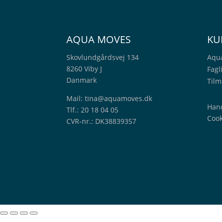
AQUA MOVES
KU
Skovlundgårdsvej 134
Aqu
8260 Viby J
Fagl
Danmark
Tilm
Mail:
tina@aquamoves.dk
Hand
Tlf.: 20 18 04 05
Cook
CVR-nr.: DK38839357