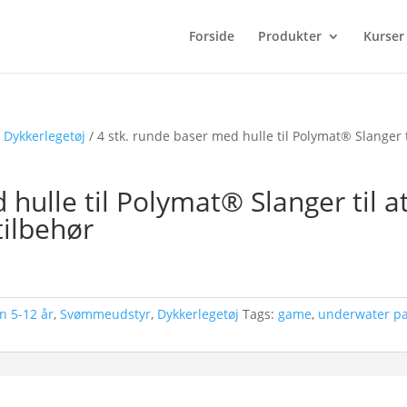
Forside
Produkter
Kurser
/
Dykkerlegetøj
/ 4 stk. runde baser med hulle til Polymat® Slanger t
 hulle til Polymat® Slanger til a
tilbehør
n 5-12 år
,
Svømmeudstyr
,
Dykkerlegetøj
Tags:
game
,
underwater p