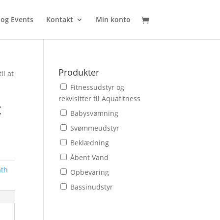
 og Events
Kontakt
Min konto
Produkter
il at
Fitnessudstyr og
rekvisitter til Aquafitness
t
Babysvømning
Svømmeudstyr
Beklædning
Åbent Vand
ath
Opbevaring
Bassinudstyr