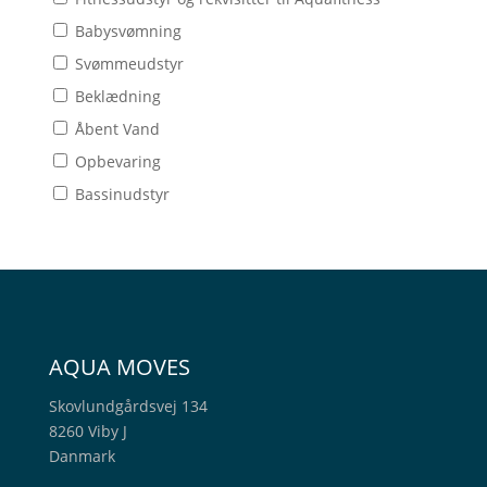
Babysvømning
Svømmeudstyr
Beklædning
Åbent Vand
Opbevaring
Bassinudstyr
AQUA MOVES
Skovlundgårdsvej 134
8260 Viby J
Danmark