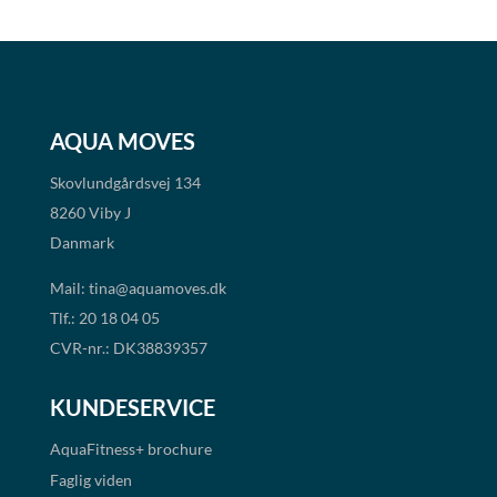
AQUA MOVES
Skovlundgårdsvej 134
8260 Viby J
Danmark
Mail:
tina@aquamoves.dk
Tlf.: 20 18 04 05
CVR-nr.: DK38839357
KUNDESERVICE
AquaFitness+
brochure
Faglig viden