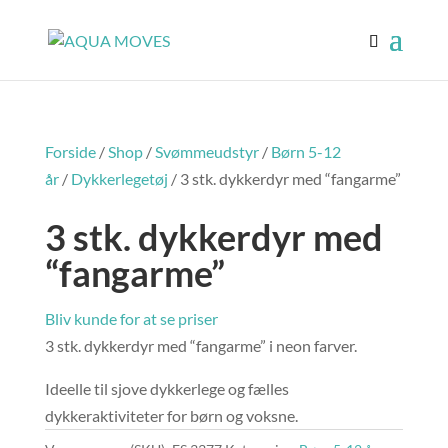
Forside
/
Shop
/
Svømmeudstyr
/
Børn 5-12
år
/
Dykkerlegetøj
/ 3 stk. dykkerdyr med “fangarme”
3 stk. dykkerdyr med
“fangarme”
Bliv kunde for at se priser
3 stk. dykkerdyr med “fangarme” i neon farver.
Ideelle til sjove dykkerlege og fælles
dykkeraktiviteter for børn og voksne.