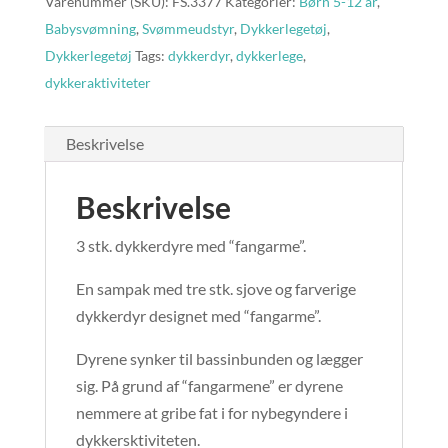
Varenummer (SKU):
FS.3377
Kategorier:
Børn 5-12 år
,
Babysvømning
,
Svømmeudstyr
,
Dykkerlegetøj
,
Dykkerlegetøj
Tags:
dykkerdyr
,
dykkerlege
,
dykkeraktiviteter
Beskrivelse
Beskrivelse
3 stk. dykkerdyre med “fangarme”.
En sampak med tre stk. sjove og farverige
dykkerdyr designet med “fangarme”.
Dyrene synker til bassinbunden og lægger
sig. På grund af “fangarmene” er dyrene
nemmere at gribe fat i for nybegyndere i
dykkersktiviteten.