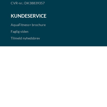
CVR-nr.: DK38839357
KUNDESERVICE
AquaFitness+
brochure
Faglig viden
Tilmeld nyhedsbrev
Handelsbetingelser
Cookie- og persondatapolitik
BETALINGSMULIGHEDER
Det er muligt at handle i shoppen via faktura og EAN
betaling. Alle priser er eksklusiv moms.
Links