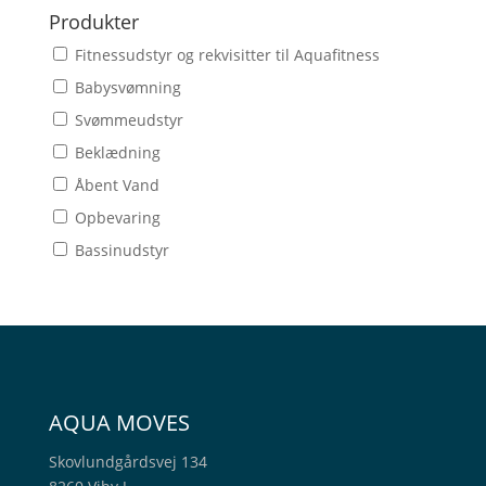
Produkter
Fitnessudstyr og rekvisitter til Aquafitness
Babysvømning
Svømmeudstyr
Beklædning
Åbent Vand
Opbevaring
Bassinudstyr
AQUA MOVES
Skovlundgårdsvej 134