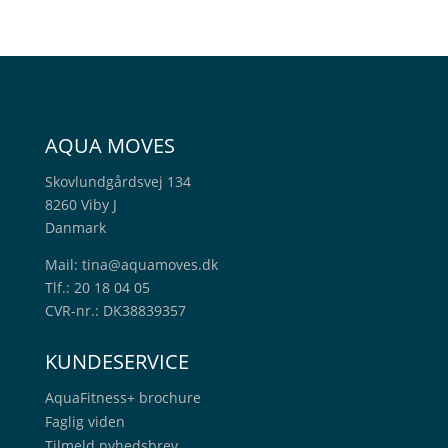
AQUA MOVES
Skovlundgårdsvej 134
8260 Viby J
Danmark
Mail:
tina@aquamoves.dk
Tlf.: 20 18 04 05
CVR-nr.: DK38839357
KUNDESERVICE
AquaFitness+
brochure
Faglig viden
Tilmeld nyhedsbrev