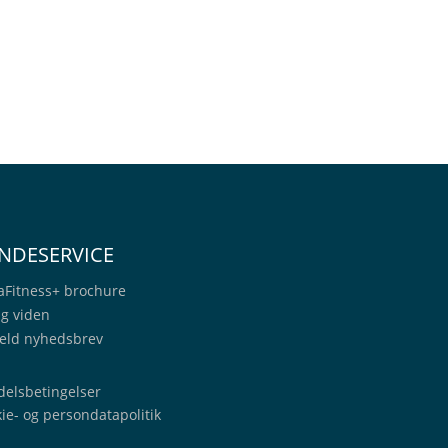
NDESERVICE
aFitness+
brochure
ig viden
eld nyhedsbrev
elsbetingelser
ie- og persondatapolitik