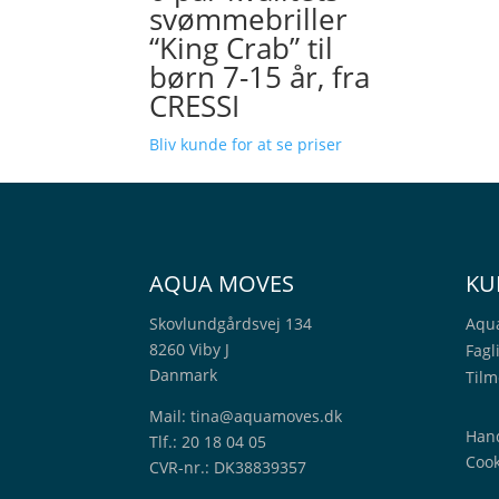
svømmebriller
“King Crab” til
børn 7-15 år, fra
CRESSI
Bliv kunde for at se priser
AQUA MOVES
KU
Skovlundgårdsvej 134
Aqu
8260 Viby J
Fagl
Danmark
Tilm
Mail:
tina@aquamoves.dk
Hand
Tlf.: 20 18 04 05
Cook
CVR-nr.: DK38839357