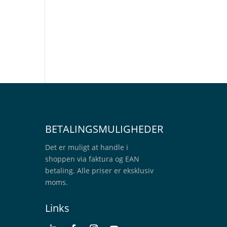
BETALINGSMULIGHEDER
Det er muligt at handle i
shoppen via faktura og EAN
betaling. Alle priser er eksklusiv
moms.
Links