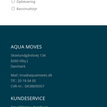
Opbevaring
Bassinudstyr
AQUA MOVES
Skovlundgårdsvej 134
8260 Viby J
Danmark
Mail:
tina@aquamoves.dk
Tlf.: 20 18 04 05
CVR-nr.: DK38839357
KUNDESERVICE
AquaFitness+
brochure