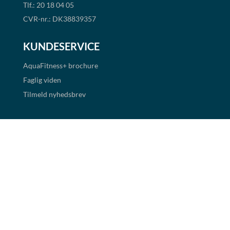
Tlf.: 20 18 04 05
CVR-nr.: DK38839357
KUNDESERVICE
AquaFitness+
brochure
Faglig viden
Tilmeld nyhedsbrev
Handelsbetingelser
Cookie- og persondatapolitik
BETALINGSMULIGHEDER
Det er muligt at handle i shoppen via faktura og EAN
betaling. Alle priser er eksklusiv moms.
Links