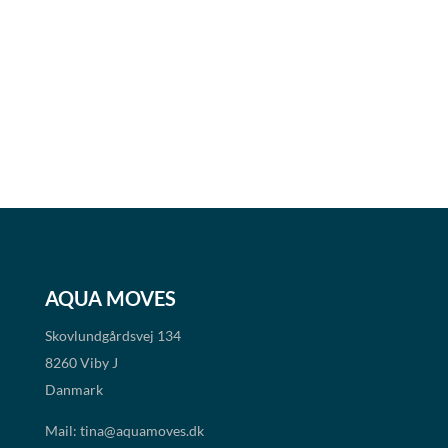
AQUA MOVES
Skovlundgårdsvej 134
8260 Viby J
Danmark
Mail:
tina@aquamoves.dk