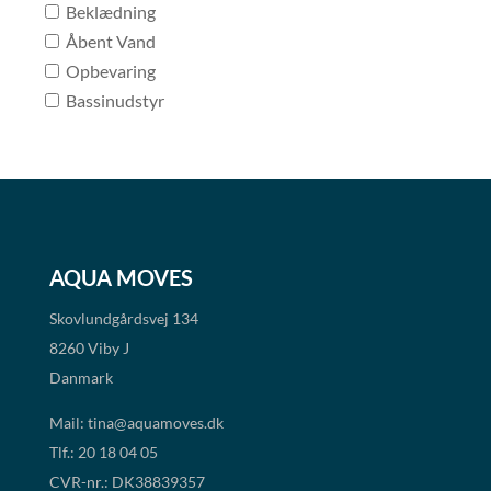
Beklædning
Åbent Vand
Opbevaring
Bassinudstyr
AQUA MOVES
Skovlundgårdsvej 134
8260 Viby J
Danmark
Mail:
tina@aquamoves.dk
Tlf.: 20 18 04 05
CVR-nr.: DK38839357