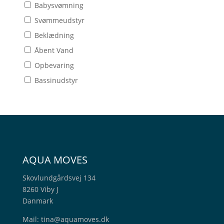
Babysvømning
Svømmeudstyr
Beklædning
Åbent Vand
Opbevaring
Bassinudstyr
AQUA MOVES
Skovlundgårdsvej 134
8260 Viby J
Danmark
Mail:
tina@aquamoves.dk